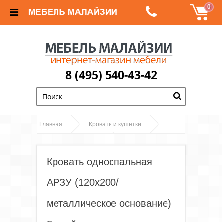
0
8 (495) 540-43-42
;
Главная
Кровати и кушетки
Кровать
Односпальные кровати
односпальная АРЗУ (120х200/металлическое
Кровать односпальная
основание) Белый
АРЗУ (120х200/
металлическое основание)