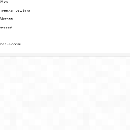
95 см
лическая решётка
 Металл
ичневый
бель России