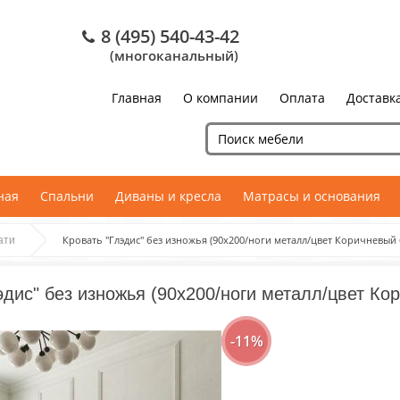
8 (495) 540-43-42
(многоканальный)
Главная
О компании
Оплата
Доставк
ная
Спальни
Диваны и кресла
Матрасы и основания
Кровать "Глэдис" без изножья (90х200/ноги металл/цвет Коричневый 
ати
эдис" без изножья (90х200/ноги металл/цвет Ко
-11%