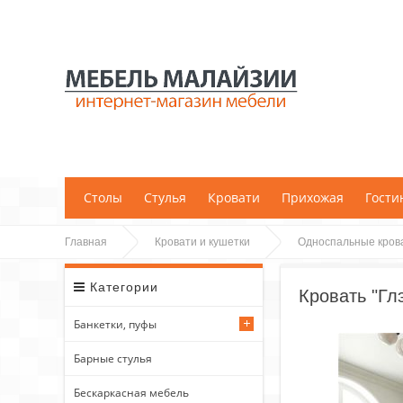
;
Столы
Стулья
Кровати
Прихожая
Гости
Главная
Кровати и кушетки
Односпальные кров
Категории
Кровать "Гл
Банкетки, пуфы
Барные стулья
Бескаркасная мебель