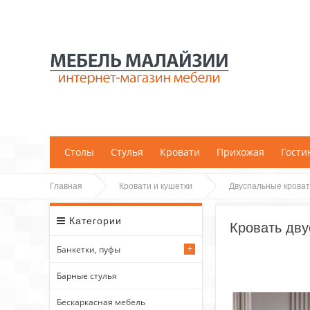
;
Столы
Стулья
Кровати
Прихожая
Гости
Главная
Кровати и кушетки
Двуспальные крова
Категории
Кровать дву
Банкетки, пуфы
Барные стулья
Бескаркасная мебель