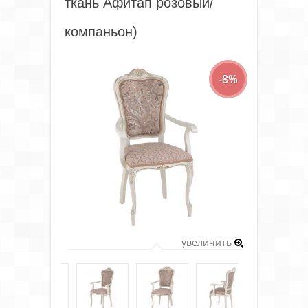
ткань Афитап розовый/
компаньон)
-8%
увеличить