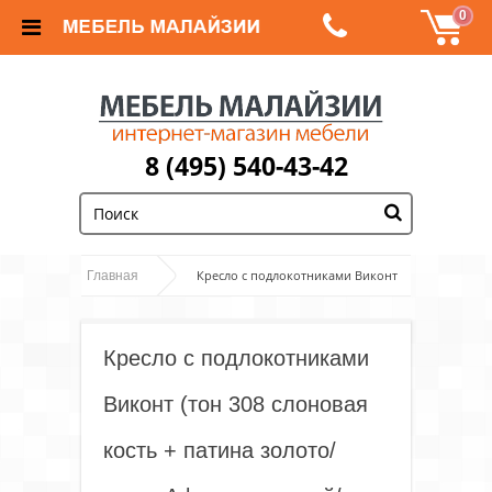
0
8 (495) 540-43-42
;
Кресло с подлокотниками Виконт
Главная
(тон 308 слоновая кость + патина золото/ ткань
Афитап розовый/компаньон)
Кресло с подлокотниками
Виконт (тон 308 слоновая
кость + патина золото/