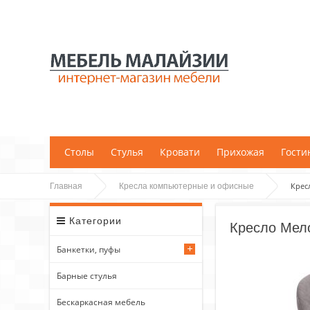
;
Столы
Стулья
Кровати
Прихожая
Гости
Крес
Главная
Кресла компьютерные и офисные
Категории
Кресло Мел
Банкетки, пуфы
Барные стулья
Бескаркасная мебель