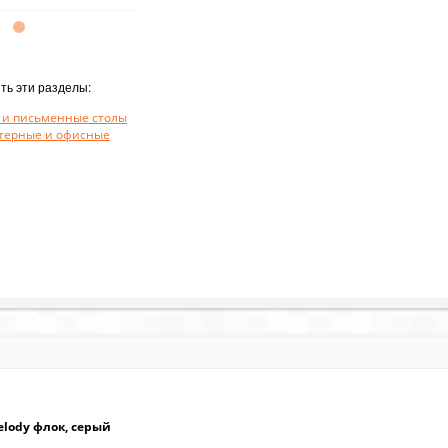
ть эти разделы:
и письменные столы
терные и офисные
lody флок, серый