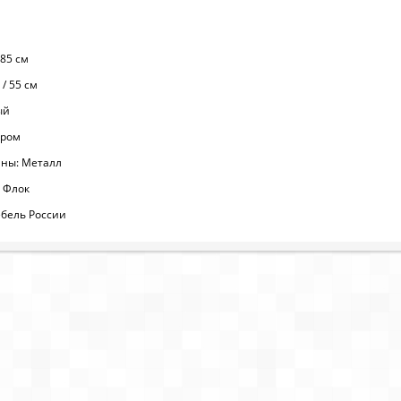
 85 см
/ 55 см
ый
Хром
ины: Металл
 Флок
бель России