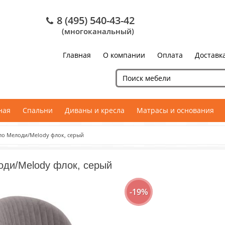
8 (495) 540-43-42
(многоканальный)
Главная
О компании
Оплата
Доставк
ная
Спальни
Диваны и кресла
Матрасы и основания
ло Мелоди/Melody флок, серый
оди/Melody флок, серый
-19%