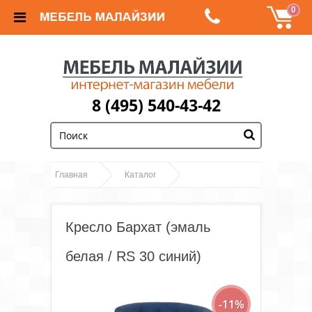
0
8 (495) 540-43-42
;
Главная
Каталог
Кресло Бархат (эмаль
Диваны и кресла
белая / RS 30 синий)
Кресло Бархат (эмаль
белая / RS 30 синий)
-11%