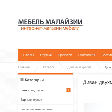
;
Столы
Стулья
Кровати
Прихожая
Гости
Дива
Главная
Каталог
Диваны и кресла
Категории
Диван двухм
Банкетки, пуфы
Барные стулья
Бескаркасная мебель