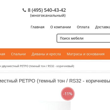
8 (495) 540-43-42
(многоканальный)
Главная
О компании
Оплата
Доставк
ная
Спальни
Диваны и кресла
Матрасы и основания
н двухместный РЕТРО (темный тон / RS32 - коричневый)
естный РЕТРО (темный тон / RS32 - коричневы
-11%