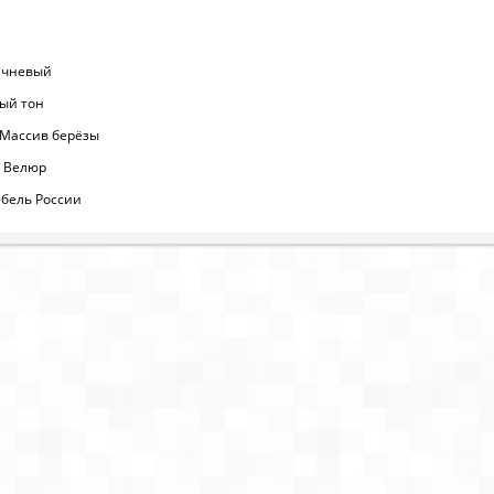
ичневый
ный тон
 Массив берёзы
я: Велюр
бель России