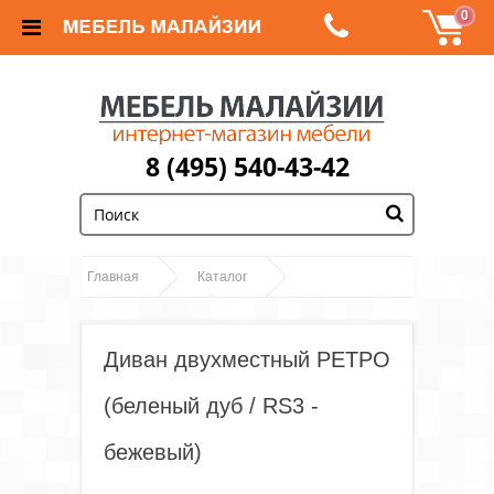
0
8 (495) 540-43-42
;
Главная
Каталог
Диван двухместный
Диваны и кресла
РЕТРО (беленый дуб / RS3 - бежевый)
Диван двухместный РЕТРО
(беленый дуб / RS3 -
бежевый)