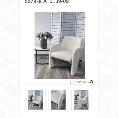
обивке AT5139-09
увеличить