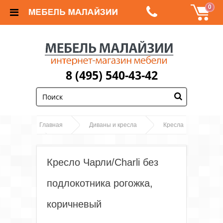
0
8 (495) 540-43-42
;
Главная
Диваны и кресла
Кресла
Кресло Чарли/Charli без подлокотника
рогожка, коричневый
Кресло Чарли/Charli без
подлокотника рогожка,
коричневый