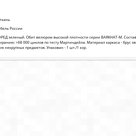
 ткань
бель России
РЕД зеленый. Обит велюром высокой плотности серии BARKHAT-M. Состав тк
иранию: >68 000 циклов по тесту Мартиндейла. Материал каркаса - брус хво
я некрупных предметов. Упакован - 1 шт./1 кор.