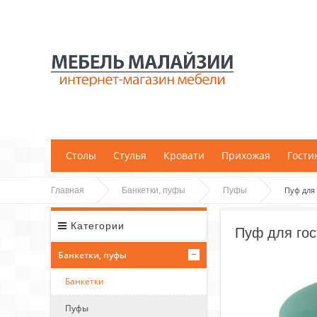
;
Столы
Стулья
Кровати
Прихожая
Гости
Пуф для
Главная
Банкетки, пуфы
Пуфы
Категории
Пуф для гос
Банкетки, пуфы
Банкетки
Пуфы