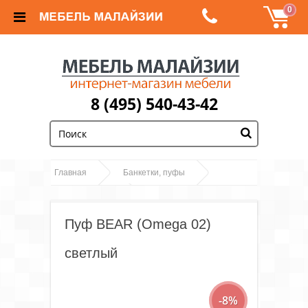
0
8 (495) 540-43-42
;
Главная
Банкетки, пуфы
Пуф BEAR (Omega 02)
Пуфы животные
светлый
Пуф BEAR (Omega 02)
светлый
-8%